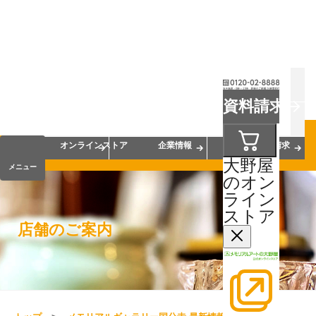
お葬式
お墓
お仏壇
資料請求
手元供養
終活・相続
会員サービス
オンラインストア
企業情報
資料請求
大野屋
メニュー
のオン
ライン
ストア
店舗のご案内