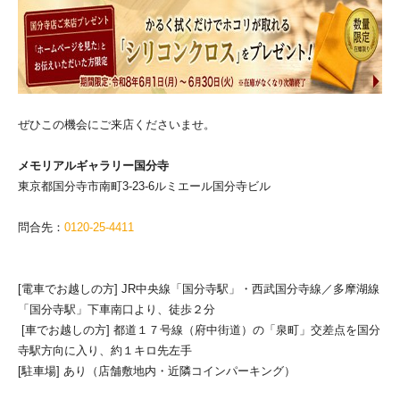
ぜひこの機会にご来店くださいませ。
メモリアルギャラリー国分寺
東京都国分寺市南町3-23-6ルミエール国分寺ビル
問合先：
0120-25-4411
[電車でお越しの方] JR中央線「国分寺駅」・西武国分寺線／多摩湖線
「国分寺駅」下車南口より、徒歩２分
[車でお越しの方] 都道１７号線（府中街道）の「泉町」交差点を国分
寺駅方向に入り、約１キロ先左手
[駐車場] あり（店舗敷地内・近隣コインパーキング）