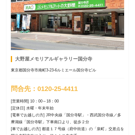
2026年05月27日
[メモリアルギャラリー国分寺]
2026年 お盆大感
謝フェア 開催
2026年03月09日
[メモリアルギャラリー国分寺]
メモリアルギャ
ラリー国分寺 臨時休業のお知らせ
大野屋メモリアルギャラリー国分寺
東京都国分寺市南町3-23-6ルミエール国分寺ビル
問合先：0120-25-4411
[営業時間] 10：00～18：00
[定休日] 水曜・年末年始
[電車でお越しの方] JR中央線「国分寺駅」・西武国分寺線／多
摩湖線「国分寺駅」下車南口より、徒歩２分
[車でお越しの方] 都道１７号線（府中街道）の「泉町」交差点を