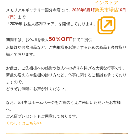
インストア
楽天市場店
メモリアルギャラリー国分寺店では、
2026年6月1日（月）～8月16日
（日）
まで
「2026年 お盆大感謝フェア」を開催しております。
50％OFF
期間中は、お仏壇を最大
にてご提供。
お提灯やお盆用品など、ご先祖様をお迎えするための商品も多数取り
揃えております。
お盆は、ご先祖様への感謝や故人への祈りを捧げる大切な行事です。
新盆の迎え方や盆棚の飾り方など、仏事に関するご相談も承っており
ますので、
どうぞお気軽にお声がけください。
なお、6月中はホームページをご覧のうえご来店いただいたお客様
へ、
ご来店プレゼントもご用意しております。
くわしくはこちら>>