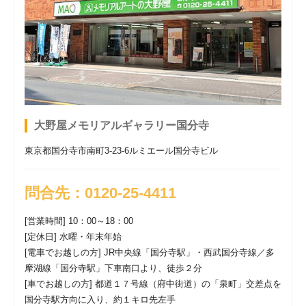
2026年05月27日
[メモリアルギャラリー国分寺]
2026年 お盆大感
謝フェア 開催
2026年03月09日
[メモリアルギャラリー国分寺]
メモリアルギャ
ラリー国分寺 臨時休業のお知らせ
大野屋メモリアルギャラリー国分寺
東京都国分寺市南町3-23-6ルミエール国分寺ビル
問合先：0120-25-4411
[営業時間] 10：00～18：00
[定休日] 水曜・年末年始
[電車でお越しの方] JR中央線「国分寺駅」・西武国分寺線／多
摩湖線「国分寺駅」下車南口より、徒歩２分
[車でお越しの方] 都道１７号線（府中街道）の「泉町」交差点を
国分寺駅方向に入り、約１キロ先左手