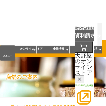
お葬式
お墓
お仏壇
資料請求
手元供養
終活・相続
会員サービス
オンラインストア
企業情報
資料請求
大野屋
メニュー
のオン
ライン
ストア
店舗のご案内