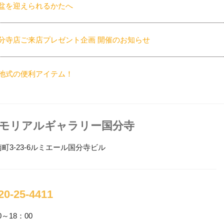
盆を迎えられるかたへ
分寺店ご来店プレゼント企画 開催のお知らせ
池式の便利アイテム！
婦位牌をご存じですか？
モリアルギャラリー国分寺
026年 お盆大感謝フェア 開催
町3-23-6ルミエール国分寺ビル
モリアルギャラリー国分寺 臨時休業のお知らせ
-25-4411
0～18：00