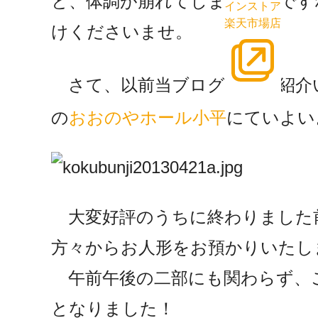
と、体調が崩れてしまいそうです
インストア
楽天市場店
けくださいませ。
さて、以前当ブログにてご紹介
の
おおのやホール小平
にていよい
大変好評のうちに終わりました
方々からお人形をお預かりいたし
午前午後の二部にも関わらず、
となりました！