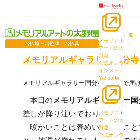
トップ
メモリアルギャラリー国分寺 最新情報一覧
メモリアル
お仏壇・お位牌・お仏具
アートの大
野屋
メモリアルギャラリー国分寺
公式オンラ
インストア
Yahoo!店
メモリアルギャラリー国分寺「天まで届
本日の
メモリアルギャラリー国
差しが降り注いでおります。
メモリアル
アートの大
暖かいことは春めいていいこと
野屋
公式オンラ