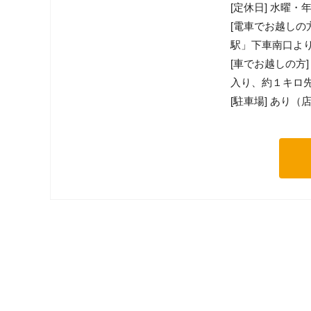
[定休日] 水曜・
[電車でお越しの
駅」下車南口よ
[車でお越しの方
入り、約１キロ
[駐車場] あり