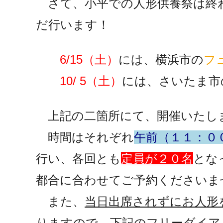
さて、小平での人形供養祭は終
だ行います！
6/15（土）
には、横浜市の
フ
10/ 5（土）
には、さいたま市
上記の二箇所にて、開催いたし
時間はそれぞれ
午前（１１：０
行い、各回とも
定員が２０名
とな
都合に合わせてご予約くださいま
また、
当日出席されずにお人形
りますので、下記のフリーダイア