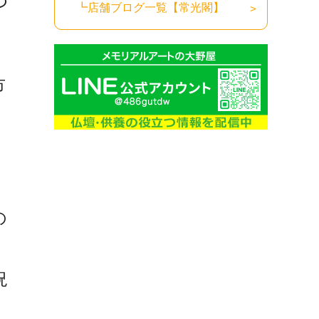
つ
┗店舗ブログ一覧【常光閣】
市
の
況