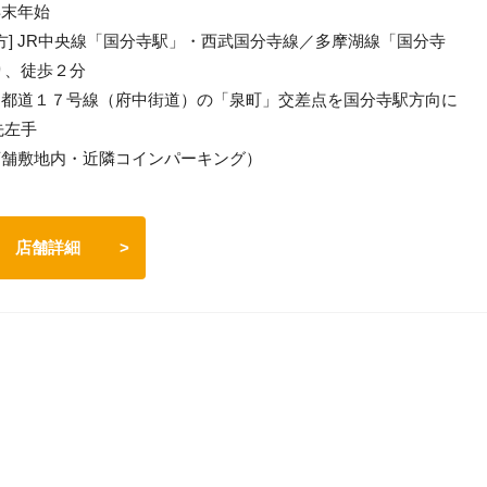
年末年始
方] JR中央線「国分寺駅」・西武国分寺線／多摩湖線「国分寺
り、徒歩２分
] 都道１７号線（府中街道）の「泉町」交差点を国分寺駅方向に
先左手
（店舗敷地内・近隣コインパーキング）
店舗詳細