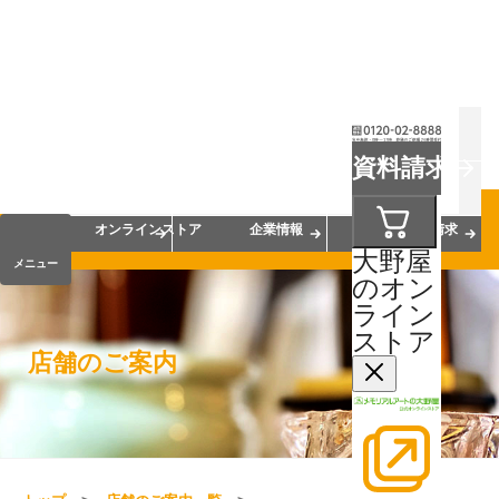
お葬式
お墓
お仏壇
資料請求
手元供養
終活・相続
会員サービス
オンラインストア
企業情報
資料請求
大野屋
メニュー
のオン
ライン
ストア
店舗のご案内