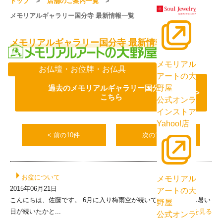
トップ
店舗のご案内一覧
メモリアルギャラリー国分寺 最新情報一覧
メモリアルギャラリー国分寺 最新情報一覧
メモリアル
お仏壇・お位牌・お仏具
アートの大
過去のメモリアルギャラリー国分寺は
野屋
こちら
公式オンラ
インストア
Yahoo!店
< 前の10件
次の10件 >
お盆について
メモリアル
2015年06月21日
アートの大
こんにちは、佐藤です。 6月に入り梅雨空が続いています☂ 蒸し暑い
野屋
日が続いたかと...
>>続きを見る
公式オンラ