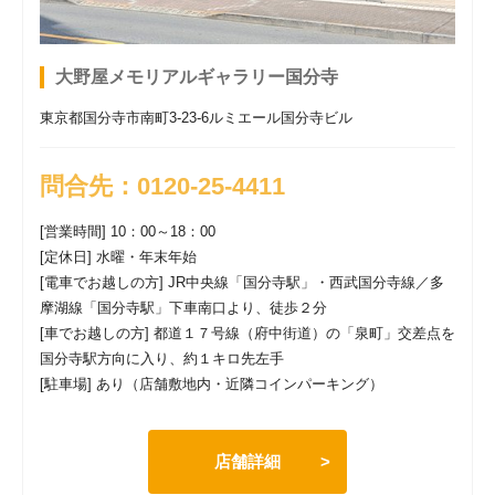
ラリー国分寺 臨時休業のお知らせ
大野屋メモリアルギャラリー国分寺
東京都国分寺市南町3-23-6ルミエール国分寺ビル
問合先：0120-25-4411
[営業時間] 10：00～18：00
[定休日] 水曜・年末年始
[電車でお越しの方] JR中央線「国分寺駅」・西武国分寺線／多
摩湖線「国分寺駅」下車南口より、徒歩２分
[車でお越しの方] 都道１７号線（府中街道）の「泉町」交差点を
国分寺駅方向に入り、約１キロ先左手
[駐車場] あり（店舗敷地内・近隣コインパーキング）
店舗詳細