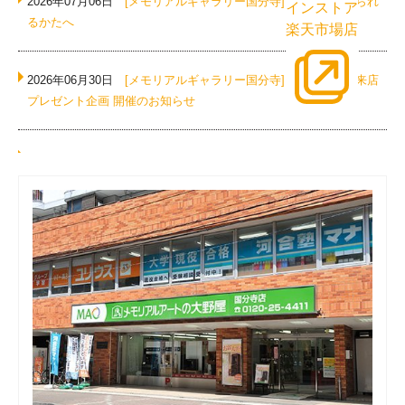
2026年07月06日
[メモリアルギャラリー国分寺]
新盆を迎えられ
インストア
るかたへ
楽天市場店
2026年06月30日
[メモリアルギャラリー国分寺]
国分寺店ご来店
プレゼント企画 開催のお知らせ
2026年06月09日
[メモリアルギャラリー国分寺]
電池式の便利ア
イテム！
2026年06月03日
[メモリアルギャラリー国分寺]
夫婦位牌をご存
じですか？
2026年05月27日
[メモリアルギャラリー国分寺]
2026年 お盆大感
謝フェア 開催
2026年03月09日
[メモリアルギャラリー国分寺]
メモリアルギャ