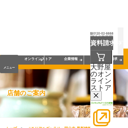
お葬式
お墓
お仏壇
資料請求
手元供養
終活・相続
会員サービス
オンラインストア
企業情報
資料請求
大野屋
メニュー
のオン
ライン
ストア
店舗のご案内