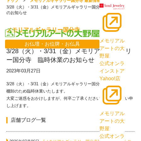
トップ
メモリアルギャラリー国分寺 最新情報一覧
3/28（火）・3/31（金）メモリアルギャラリー国分寺 臨時休業
のお知らせ
メモリアルギャラリー国分寺
メモリアル
お仏壇・お位牌・お仏具
アートの大
3/28（火）・3/31（金）メモリアルギャラリ
野屋
ー国分寺 臨時休業のお知らせ
公式オンラ
2023年03月27日
インストア
Yahoo!店
3/28（火）・3/31（金）メモリアルギャラリー国分寺は、
棚卸のため臨時休業いたします。
大変ご迷惑をおかけしますが、何卒ご了承くださいますようお願い申
し上げます。
メモリアル
店舗ブログ一覧
アートの大
野屋
公式オンラ