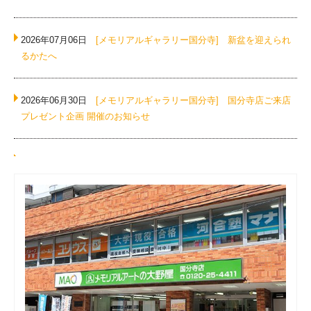
2026年07月06日
[メモリアルギャラリー国分寺]
新盆を迎えられ
るかたへ
2026年06月30日
[メモリアルギャラリー国分寺]
国分寺店ご来店
プレゼント企画 開催のお知らせ
2026年06月09日
[メモリアルギャラリー国分寺]
電池式の便利ア
イテム！
2026年06月03日
[メモリアルギャラリー国分寺]
夫婦位牌をご存
じですか？
2026年05月27日
[メモリアルギャラリー国分寺]
2026年 お盆大感
謝フェア 開催