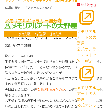
トップ
メモリアルギャラリー国分寺 最新情報一覧
仏壇の歴史、リフォームについて
メモリアルギャラリー国分寺
メモリアル
お仏壇・お位牌・お仏具
仏壇の歴史、リフォームについて
アートの大
野屋
2014年07月25日
公式オンラ
インストア
皆さま、こんにちは。
Yahoo!店
半年振りに国分寺店に帰って参りました熱海（あつみ）と申します。
仏壇について知りたい、どんな仏壇があるのだろうか・・・
私もまだまだ勉強中の身でございますが
わからないことが多い仏事などもこれからブログで更新させて頂きま
すので何卒宜しくお願い致します!
メモリアル
今回は原点に戻りなぜ
仏壇が生まれたのか
、なぜ
普及し始めたのか
お
アートの大
話させて頂きます。
野屋
お客様も仏壇の必要性がわからなければどのような物を購入すれば良
公式オンラ
いのか迷われてしまい「別にどの仏壇でも良いかな・・・」と考えて