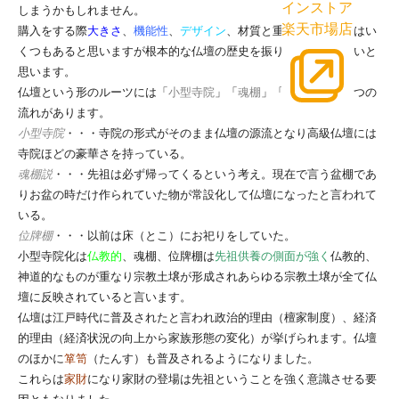
インストア
しまうかもしれません。
楽天市場店
購入をする際
大きさ
、
機能性
、
デザイン
、材質と重点視する部分はい
くつもあると思いますが根本的な仏壇の歴史を振り返っていきたいと
思います。
仏壇という形のルーツには「
小型寺院
」「
魂棚
」「
位牌棚
」の３つの
流れがあります。
小型寺院
・・・寺院の形式がそのまま仏壇の源流となり高級仏壇には
寺院ほどの豪華さを持っている。
魂棚説
・・・先祖は必ず帰ってくるという考え。現在で言う盆棚であ
りお盆の時だけ作られていた物が常設化して仏壇になったと言われて
いる。
位牌棚
・・・以前は床（とこ）にお祀りをしていた。
小型寺院化は
仏教的
、魂棚、位牌棚は
先祖供養の側面が強く
仏教的、
神道的なものが重なり宗教土壌が形成されあらゆる宗教土壌が全て仏
壇に反映されていると言います。
仏壇は江戸時代に普及されたと言われ政治的理由（檀家制度）、経済
的理由（経済状況の向上から家族形態の変化）が挙げられます。仏壇
のほかに
箪笥
（たんす）も普及されるようになりました。
これらは
家財
になり家財の登場は先祖ということを強く意識させる要