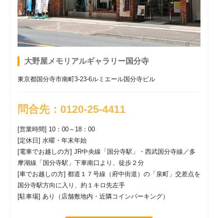
2026年03月09日
[メモリアルギャラリー国分寺]
メモリアルギャ
ラリー国分寺 臨時休業のお知らせ
大野屋メモリアルギャラリー国分寺
東京都国分寺市南町3-23-6ルミエール国分寺ビル
問合先：0120-25-4411
[営業時間] 10：00～18：00
[定休日] 水曜・年末年始
[電車でお越しの方] JR中央線「国分寺駅」・西武国分寺線／多
摩湖線「国分寺駅」下車南口より、徒歩２分
[車でお越しの方] 都道１７号線（府中街道）の「泉町」交差点を
国分寺駅方向に入り、約１キロ先左手
[駐車場] あり（店舗敷地内・近隣コインパーキング）