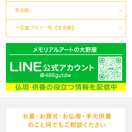
常光閣
┗店舗ブログ一覧【常光閣】