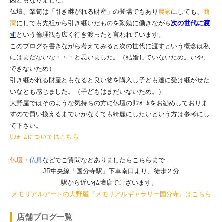
因ともなりました。
仏壇、箪笥は「引き継がれる財産」の登場でもあり
農家
にしても、
商
家
にしても先祖から引き継いだものを勤勉に働きながら
次の世代に渡
す
という倫理観も広く行き渡ったと言われています。
このブログを書きながら考えてみ
ると次の世代に渡すという概念は私
にはまだないな・・・と思いました。（結婚していないため。いや、
できないため）
引き継がれる財産ともなると良い物を購入し子ども達に受け継がせた
いなとも感じました。（子どもはまだいないため。）
大野屋ではそのような気持ちの方に仏壇のﾘﾌｫｰﾑをお勧めしておりま
すので買い換えるまでいかなくても綺麗にしたいという方は参考にし
て下さい。
ﾘﾌｫｰﾑについてはこちら
仏壇
・
仏具
などでご質問などありましたらこちらまで
JR中央線「国分寺駅」下車南口より、徒歩２分
駅から近い仏壇店でございます。
メモリアルアートの大野屋『メモリアルギャラリー国分寺』はこちら
店舗ブログ一覧