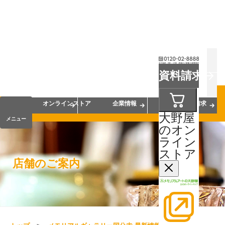
お葬式
お墓
お仏壇
資料請求
手元供養
終活・相続
会員サービス
オンラインストア
企業情報
資料請求
大野屋
メニュー
のオン
ライン
ストア
店舗のご案内