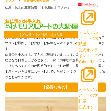
トップ
お仏壇の基本知識
仏壇・仏具の基礎知識 「お仏壇のお手入れ」
お仏壇のお手入れ
メモリアル
お仏壇・お位牌・お仏具
お仏壇のお掃除、「めんどう」と避けてはいませんか？日ごろからコ
アートの大
ツコツお掃除しておけば、お仏壇を末永くきれいに使うことが出来ま
野屋
す。
公式オンラ
仏壇のお手入れは、できれば毎日行いましょう。ご飯やお茶（お水）
インストア
などを毎日差し上げるときに、一緒に簡単な拭き掃除や毛バタキでほ
Yahoo!店
こりを払っておくのが理想的です。それが難しい場合には、１週間に
１度ぐらいを目安にお手入れしていただくだけでも仏壇をきれいに保
つことができます。
【必要なもの】
メモリアル
アートの大
野屋
公式オンラ