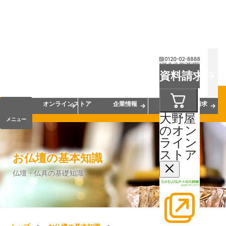
お葬式
お墓
お仏壇
資料請求
手元供養
終活・相続
会員サービス
オンラインストア
企業情報
資料請求
大野屋
メニュー
のオン
ライン
ストア
お仏壇の基本知識
仏壇・仏具の基礎知識